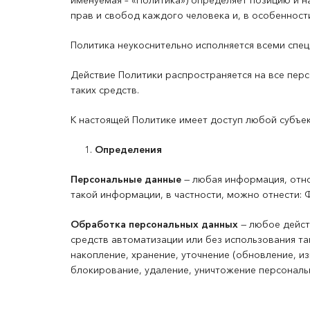
именуемая – «Политика») определяет позицию и 
прав и свобод каждого человека и, в особенности
Политика неукоснительно исполняется всеми спе
Действие Политики распространяется на все пер
таких средств.
К настоящей Политике имеет доступ любой субъек
Определения
Персональные данные
— любая информация, отно
такой информации, в частности, можно отнести:
Обработка персональных данных
— любое дейст
средств автоматизации или без использования так
накопление, хранение, уточнение (обновление, из
блокирование, удаление, уничтожение персональ