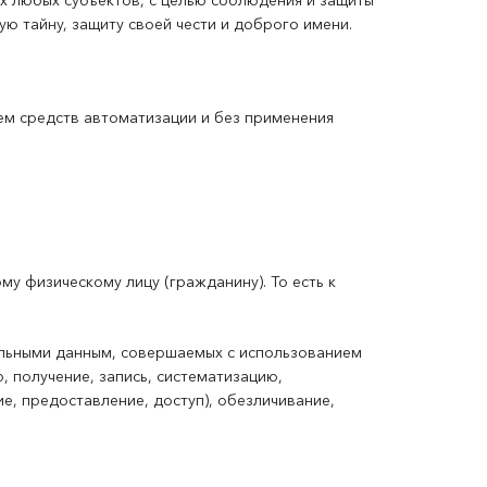
х любых субъектов, с целью соблюдения и защиты
ую тайну, защиту своей чести и доброго имени.
ем средств автоматизации и без применения
 физическому лицу (гражданину). То есть к
нальными данным, совершаемых с использованием
, получение, запись, систематизацию,
е, предоставление, доступ), обезличивание,