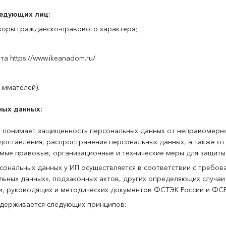
ледующих лиц:
воры гражданско-правового характера;
а https://www.ikeanadom.ru/
нимателей).
ных данных:
 понимает защищенность персональных данных от неправомерног
доставления, распространения персональных данных, а также о
мые правовые, организационные и технические меры для защиты
ональных данных у ИП осуществляется в соответствии с требов
ьных данных», подзаконных актов, других определяющих случаи
, руководящих и методических документов ФСТЭК России и ФСБ
идерживается следующих принципов: