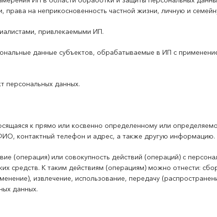
намерения ИП в области обработки и защиты персональных данны
, права на неприкосновенность частной жизни, личную и семейн
циалистами, привлекаемыми ИП.
сональные данные субъектов, обрабатываемые в ИП с применени
т персональных данных.
сящаяся к прямо или косвенно определенному или определяемому
 ФИО, контактный телефон и адрес, а также другую информацию.
вие (операция) или совокупность действий (операций) с персо
их средств. К таким действиям (операциям) можно отнести: сбор
менение), извлечение, использование, передачу (распространени
ных данных.