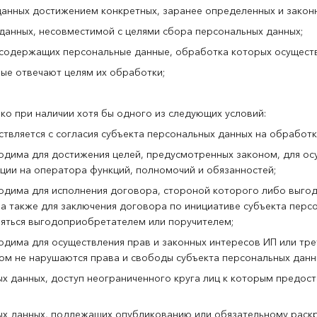
анных достижением конкретных, заранее определенных и законн
анных, несовместимой с целями сбора персональных данных;
содержащих персональные данные, обработка которых осуществ
ые отвечают целям их обработки;
о при наличии хотя бы одного из следующих условий:
твляется с согласия субъекта персональных данных на обработк
одима для достижения целей, предусмотренных законом, для ос
ии на оператора функций, полномочий и обязанностей;
одима для исполнения договора, стороной которого либо выго
 а также для заключения договора по инициативе субъекта перс
ляться выгодоприобретателем или поручителем;
дима для осуществления прав и законных интересов ИП или тре
том не нарушаются права и свободы субъекта персональных данн
х данных, доступ неограниченного круга лиц к которым предос
ых данных, подлежащих опубликованию или обязательному раскр