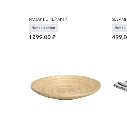
NÖJAKTIG НЁЙАКТИГ
SESAM
Нет в наличии
Нет в 
1299,00
₽
499,