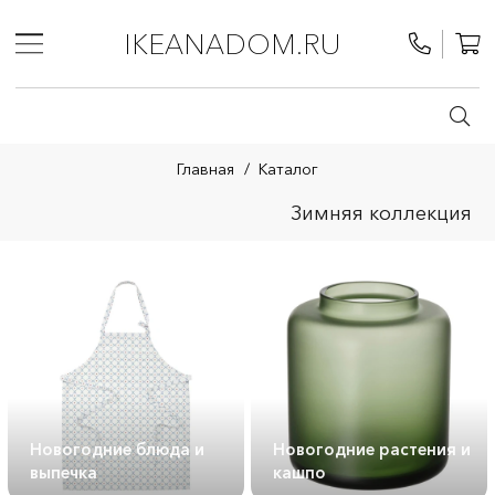
IKEANADOM.RU
Главная
/
Каталог
Зимняя коллекция
Новогодние блюда и
Новогодние растения и
выпечка
кашпо