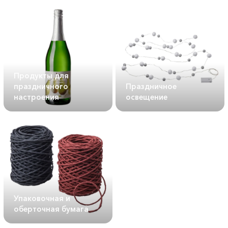
Продукты для
праздничного
Праздничное
настроения
освещение
Упаковочная и
оберточная бумага