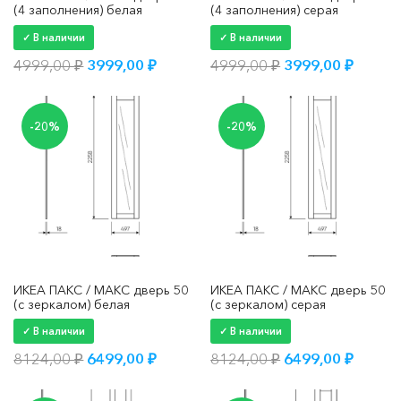
(4 заполнения) белая
(4 заполнения) серая
✓ В наличии
✓ В наличии
Первоначальная
Текущая
Первоначальна
Текущ
4999,00
₽
3999,00
₽
4999,00
₽
3999,00
₽
цена
цена:
цена
цена:
составляла
3999,00 ₽.
составляла
3999,0
4999,00 ₽.
4999,00 ₽.
-20%
-20%
ИКЕА ПАКС / МАКС дверь 50
ИКЕА ПАКС / МАКС дверь 50
(с зеркалом) белая
(с зеркалом) серая
✓ В наличии
✓ В наличии
Первоначальная
Текущая
Первоначальна
Текущ
8124,00
₽
6499,00
₽
8124,00
₽
6499,00
₽
цена
цена:
цена
цена:
составляла
6499,00 ₽.
составляла
6499,0