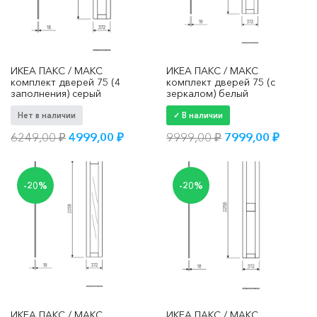
ИКЕА ПАКС / МАКС
ИКЕА ПАКС / МАКС
комплект дверей 75 (4
комплект дверей 75 (с
заполнения) серый
зеркалом) белый
Нет в наличии
✓ В наличии
Первоначальная
Текущая
Первоначальна
Текущ
6249,00
₽
4999,00
₽
9999,00
₽
7999,00
₽
цена
цена:
цена
цена:
составляла
4999,00 ₽.
составляла
7999,0
6249,00 ₽.
9999,00 ₽.
-20%
-20%
ИКЕА ПАКС / МАКС
ИКЕА ПАКС / МАКС