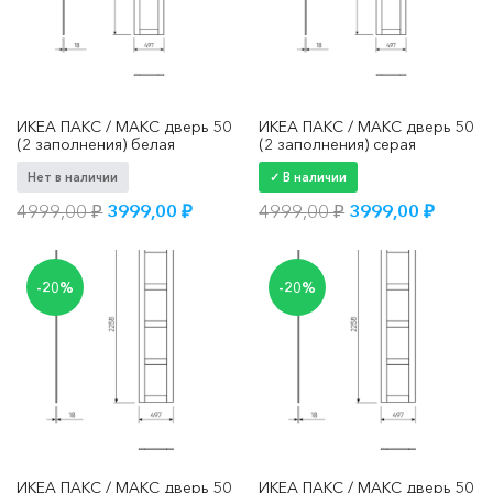
ИКЕА ПАКС / МАКС дверь 50
ИКЕА ПАКС / МАКС дверь 50
(2 заполнения) белая
(2 заполнения) серая
Нет в наличии
✓ В наличии
Первоначальная
Текущая
Первоначальна
Текущ
4999,00
₽
3999,00
₽
4999,00
₽
3999,00
₽
цена
цена:
цена
цена:
составляла
3999,00 ₽.
составляла
3999,0
4999,00 ₽.
4999,00 ₽.
-20%
-20%
ИКЕА ПАКС / МАКС дверь 50
ИКЕА ПАКС / МАКС дверь 50