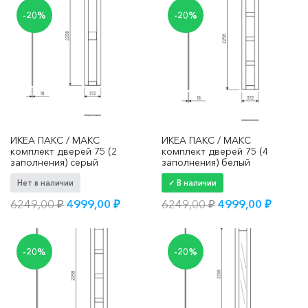
8124,00 ₽.
8124,00 ₽.
-20%
-20%
ИКЕА ПАКС / МАКС
ИКЕА ПАКС / МАКС
комплект дверей 75 (2
комплект дверей 75 (4
заполнения) серый
заполнения) белый
Нет в наличии
✓ В наличии
Первоначальная
Текущая
Первоначальна
Текущ
6249,00
₽
4999,00
₽
6249,00
₽
4999,00
₽
цена
цена:
цена
цена:
составляла
4999,00 ₽.
составляла
4999,0
6249,00 ₽.
6249,00 ₽.
-20%
-20%