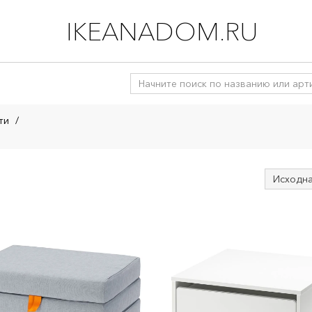
IKEANADOM.RU
ти
/