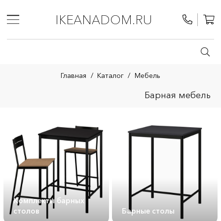
IKEANADOM.RU
Главная
/
Каталог
/
Мебель
Барная мебель
Комплекты барных
столов
Барные столы