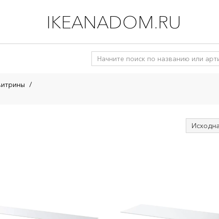
IKEANADOM.RU
витрины
/