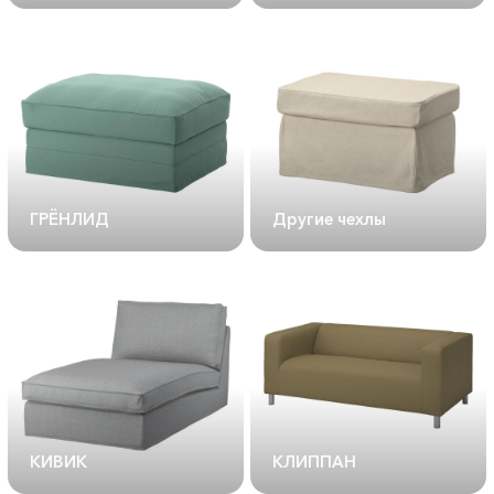
ГРЁНЛИД
Другие чехлы
КИВИК
КЛИППАН