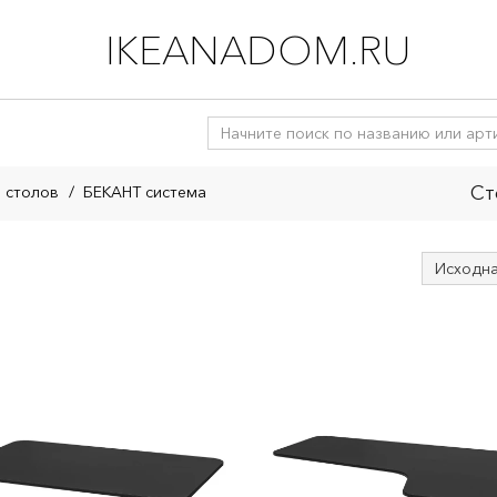
IKEANADOM.RU
Ст
 столов
/
БЕКАНТ система