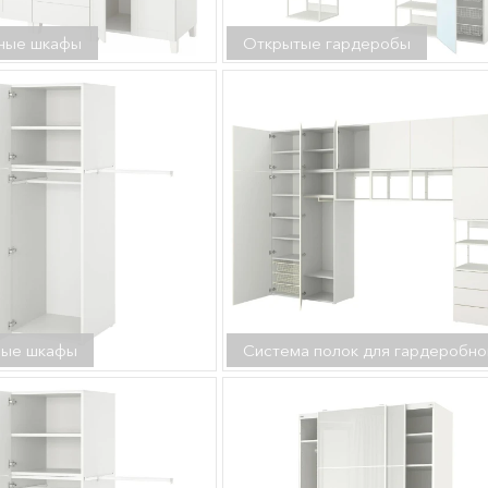
ные шкафы
Открытые гардеробы
ные шкафы
Система полок для гардеробно