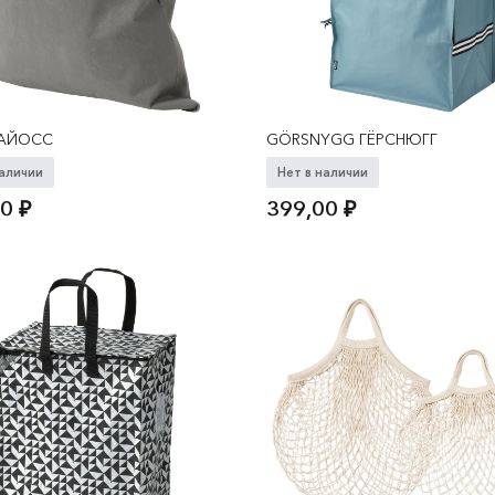
 АЙОСС
GÖRSNYGG ГЁРСНЮГГ
наличии
Нет в наличии
00
₽
399,00
₽