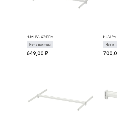
HJÄLPA ХЭЛПА
HJÄLPA
Нет в наличии
Нет в 
649,00
₽
700,