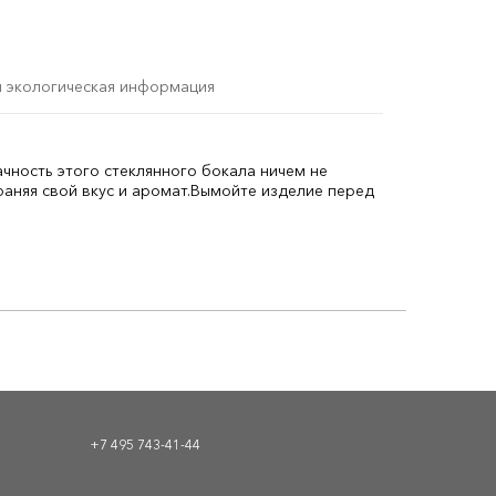
и экологическая информация
ачность этого стеклянного бокала ничем не
аняя свой вкус и аромат.
Вымойте изделие перед
+7 495 743-41-44