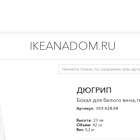
IKEANADOM.RU
 бокалы и кувшины
/
Бокалы для вина
ДЮГРИП
Бокал для белого вина, 
Артикул:
003.624.64
Высота:
23 см
Объем:
42 сл
Вес:
0,2 кг