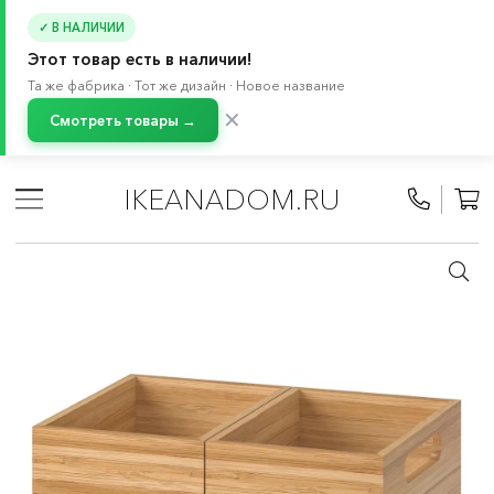
✓ В НАЛИЧИИ
Этот товар есть в наличии!
Та же фабрика · Тот же дизайн · Новое название
✕
Смотреть товары →
Главная
/
Каталог
/
Ванная
/
Аксессуары для ванной
/
Корзины и коробки для ванной
IKEANADOM.RU