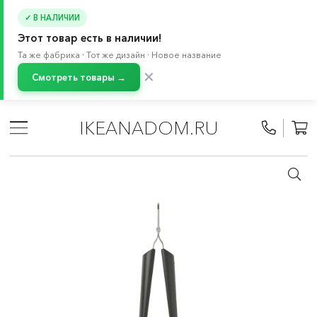
✓ В НАЛИЧИИ
Этот товар есть в наличии!
Та же фабрика · Тот же дизайн · Новое название
✕
Смотреть товары →
Главная
/
Каталог
/
Посуда
/
Товары для пикника, термосы и ланчбоксы
IKEANADOM.RU