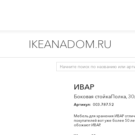
IKEANADOM.RU
емы для хранения
/
ИВАР серия
/
Все компоненты
ИВАР
Боковая стойкаПолка, 3
Артикул:
003.787.52
Мебель для хранения ИВАР отлич
покупателей вот уже более 50 лет
обожают ИВАР.