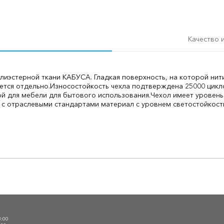
Качество 
олиэстерной ткани КАБУСА. Гладкая поверхность, на которой ни
ется отдельно.
Износостойкость чехла подтверждена 25000 цикл
ой для мебели для бытового использования.
Чехол имеет уровень
ии с отраслевыми стандартами материал с уровнем светостойкос
О
3:00