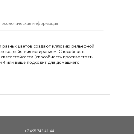
и экологическая информация
ти разных цветов создают иллюзию рельефной
ов воздействия истиранием. Способность
 светостойкости (способность противостоять
ти 4 или выше подходит для домашнего
+7 495 743-41-44