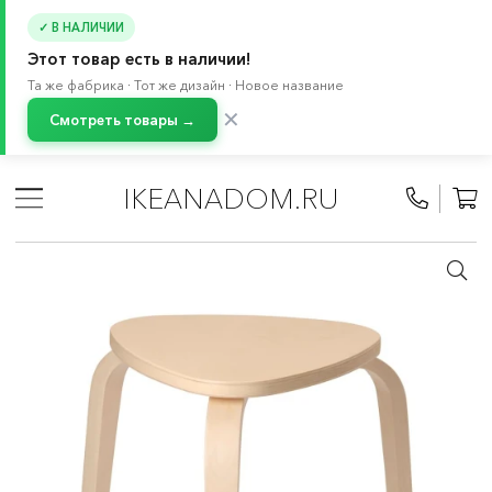
✓ В НАЛИЧИИ
Этот товар есть в наличии!
Та же фабрика · Тот же дизайн · Новое название
✕
Смотреть товары →
Главная
/
Каталог
/
Мебель
/
Стулья
/
Табуреты и скамьи
/
Табуреты
IKEANADOM.RU