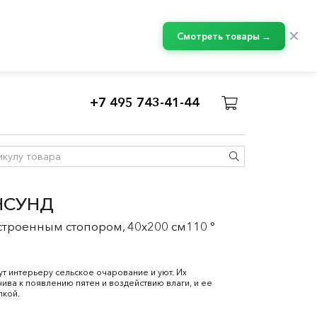
✕
Смотреть товары →
+7 495 743-41-44
асады МЕТОД
НСУНД
строенным стопором, 40x200 см110 °
 интерьеру сельское очарование и уют. Их
ива к появлению пятен и воздействию влаги, и ее
пкой.