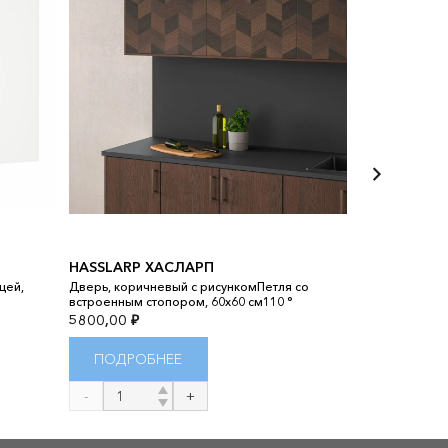
HASSLARP ХАСЛАРП
METOD МЕ
цей,
Дверь, коричневый с рисункомПетля со
Шкаф д/двойно
встроенным стопором, 60x60 см110 °
Рингульт белый
5800,00
₽
9000,00
₽
ПОДРОБНЕЕ
ПОДРОБ
Количество
Количество
товара
товара
HASSLARP
METOD