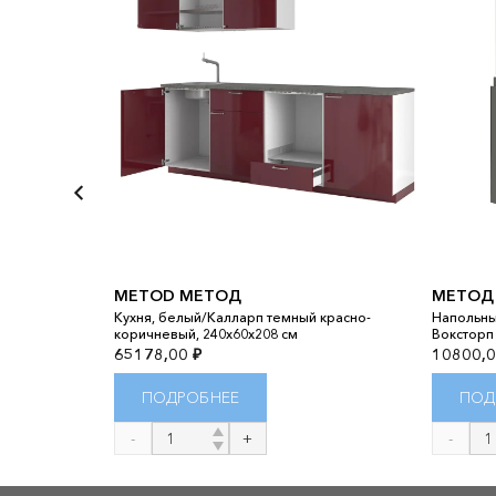
ДЕР
METOD МЕТОД
МЕТОД
КЕА 750
Кухня, белый/Калларп темный красно-
Напольны
коричневый, 240x60x208 см
Воксторп
65178,00
₽
10800,
ПОДРОБНЕЕ
ПОД
Количество
Количест
товара
товара
METOD
МЕТОД