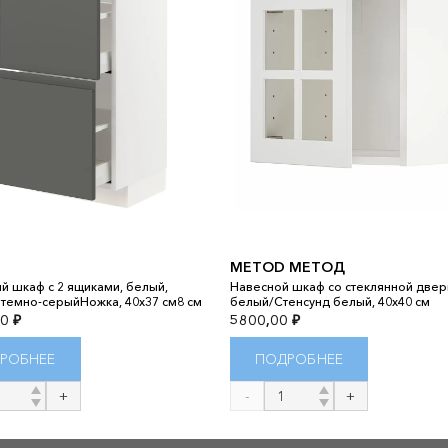
METOD МЕТОД
й шкаф с 2 ящиками, белый,
Навесной шкаф со стеклянной двер
 темно-серыйНожка, 40x37 см8 см
белый/Стенсунд белый, 40x40 см
00
₽
5800,00
₽
РОБНЕЕ
ПОДРОБНЕЕ
во
Количество
товара
METOD