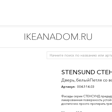
IKEANADOM.RU
ухни
/
Модульные кухни МЕТОД
/
Все компоненты МЕТОД
/
Ф
STENSUND СТЕ
Дверь, белыйПетля со в
Артикул:
004.514.03
Фасады серии СТЕНСУНД придадут
лакированная поверхность устойч
достаточно просто протирать тря