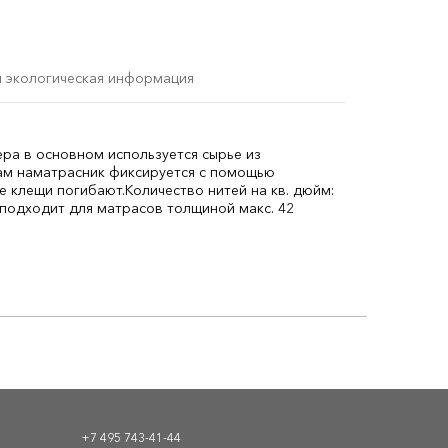
и экологическая информация
ера в основном используется сырье из
ам наматрасник фиксируется с помощью
е клещи погибают.
Количество нитей на кв. дюйм:
 подходит для матрасов толщиной макс. 42
+7 495 743-41-44