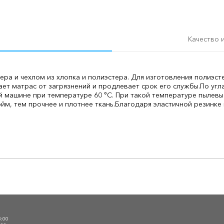
Качество 
ера и чехлом из хлопка и полиэстера. Для изготовления полиэст
ет матрас от загрязнений и продлевает срок его службы.
По угл
 машине при температуре 60 °C. При такой температуре пылевы
йм, тем прочнее и плотнее ткань.
Благодаря эластичной резинке
О
3:00