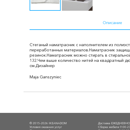
Описание
Стеганый наматрасник с наполнителем из полиэст
переработанных материалов.
Наматрасник защища
резинок.
Наматрасник можно стирать в стиральной
132.
Чем выше количество нитей на квадратный дю
см.
Дизайнер
Maja Ganszyniec
© 2015–2026 IKEANADOM
Доставка ЕЖЕДНЕВН
Условия оказания услуг
Сборка мебели 9:00-2