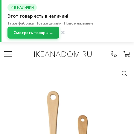
✓ В НАЛИЧИИ
Этот товар есть в наличии!
Та же фабрика · Тот же дизайн · Новое название
✕
Смотреть товары →
Главная
/
Каталог
/
Кухонная утварь
/
Принадлежности для готовки
/
Приборы для готовки
/
IKEANADOM.RU
Кухонные принадлежности