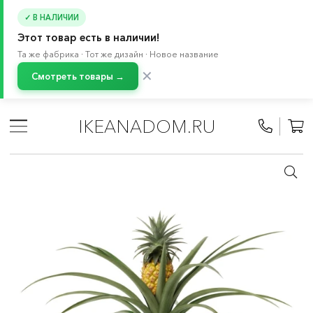
✓ В НАЛИЧИИ
Этот товар есть в наличии!
Та же фабрика · Тот же дизайн · Новое название
✕
Смотреть товары →
Главная
/
Каталог
/
Растения и кашпо
/
Растения и цветы
IKEANADOM.RU