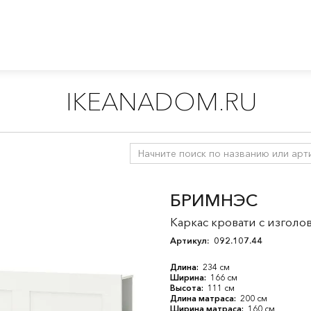
IKEANADOM.RU
ти
/
Двуспальные кровати
БРИМНЭС
Каркас кровати с изголо
Артикул:
092.107.44
Длина:
234 см
Ширина:
166 см
Высота:
111 см
Длина матраса:
200 см
Ширина матраса:
160 см