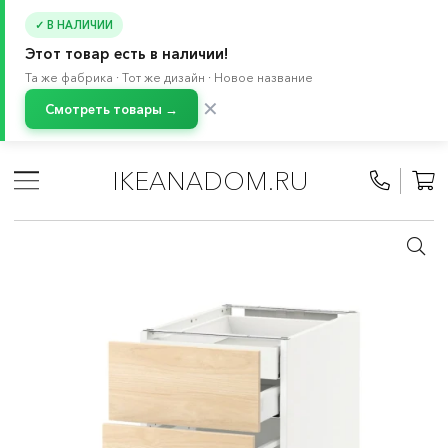
✓ В НАЛИЧИИ
Этот товар есть в наличии!
Та же фабрика · Тот же дизайн · Новое название
✕
Смотреть товары →
Главная
/
Каталог
/
Кухня и бытовая техника
/
Кухни
/
Модульные кухни МЕТОД
/
Все компоненты МЕТОД
/
IKEANADOM.RU
Кухонные шкафы МЕТОД