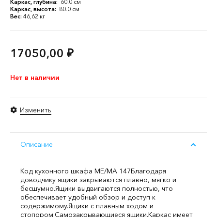
Каркас, глубина:
60.0 см
Каркас, высота:
80.0 см
Вес:
46,62 кг
17050,00
₽
Нет в наличии
Изменить
Описание
Код кухонного шкафа ME/MA 147
Благодаря
доводчику ящики закрываются плавно, мягко и
бесшумно.
Ящики выдвигаются полностью, что
обеспечивает удобный обзор и доступ к
содержимому.
Ящики с плавным ходом и
стопором.
Самозакрывающиеся ящики.
Каркас имеет