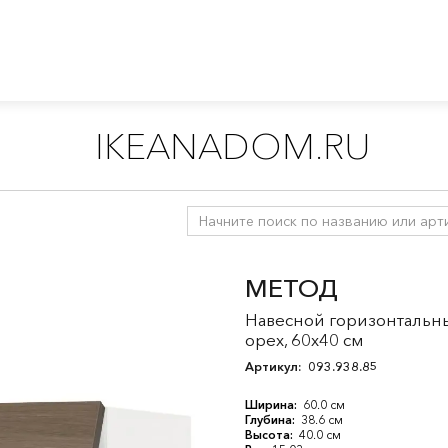
IKEANADOM.RU
ухни
/
Модульные кухни МЕТОД
/
Все компоненты МЕТОД
/
Н
МЕТОД
Навесной горизонтальны
орех, 60x40 см
Артикул:
093.938.85
Ширина:
60.0 см
Глубина:
38.6 см
Высота:
40.0 см