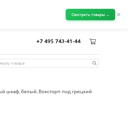
✕
Смотреть товары →
+7 495 743-41-44
авесные шкафы МЕТОД
й шкаф, белый, Воксторп под грецкий