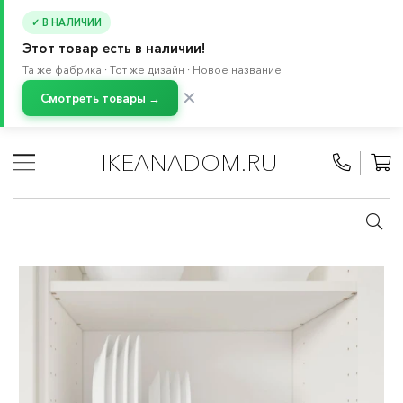
✓ В НАЛИЧИИ
Этот товар есть в наличии!
Та же фабрика · Тот же дизайн · Новое название
✕
Смотреть товары →
Главная
/
Каталог
/
Кухня и бытовая техника
/
Кухни
/
Модульные кухни МЕТОД
/
Все компоненты МЕТОД
/
IKEANADOM.RU
Навесные шкафы МЕТОД