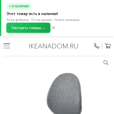
✓ В НАЛИЧИИ
Этот товар есть в наличии!
Та же фабрика · Тот же дизайн · Новое название
✕
Смотреть товары →
Главная
/
Каталог
/
Мебель
/
Стулья
/
Стулья для письменного стола
/
Офисные стулья
IKEANADOM.RU