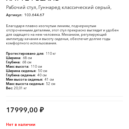
Рабочий стул, Гуннаред классический серый,
Артикул:
103.644.67
Благодаря плавно изогнутым линиям, подчеркнутым
отстроченными деталями, этот стул прекрасно выглядит и удобен
для сидящего на нем человека. Механизм, регулирующий
амплитуду качания и высоту сиденья, обеспечит долгие годы
комфортного использования.
Протестировано для:
110 кг
Ширина:
68 см
Глубина:
68 см
Макс высота:
110 см
Ширина сиденья:
50 см
Глубина сиденья:
40 см
Мин высота сиденья:
41 см
Макс высота сиденья:
52 см
Вес:
20,01 кг
17999,00
₽
Нет в наличии