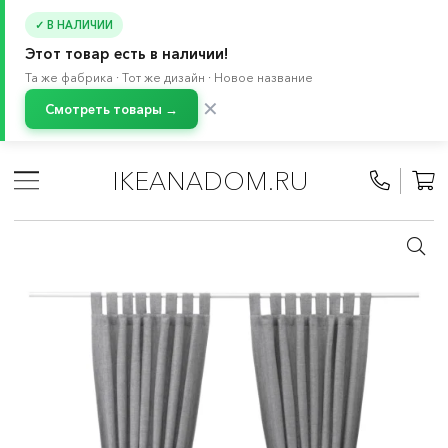
✓ В НАЛИЧИИ
Этот товар есть в наличии!
Та же фабрика · Тот же дизайн · Новое название
✕
Смотреть товары →
Главная
/
Каталог
/
Текстиль для дома
/
Шторы и жалюзи
/
Шторы
/
Гардины рассеивающие свет
IKEANADOM.RU