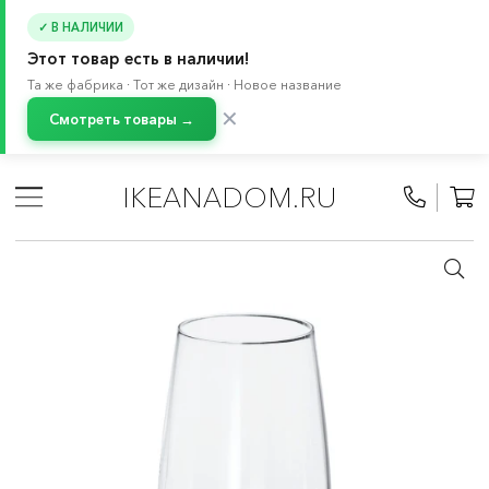
✓ В НАЛИЧИИ
Этот товар есть в наличии!
Та же фабрика · Тот же дизайн · Новое название
✕
Смотреть товары →
Главная
/
Каталог
/
Летняя коллекция
/
Товары для летней вечеринки
IKEANADOM.RU