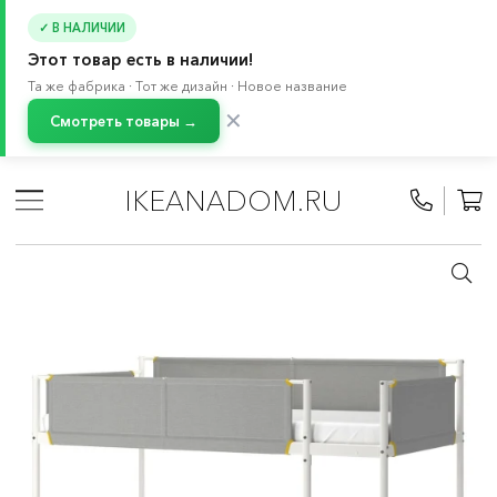
✓ В НАЛИЧИИ
Этот товар есть в наличии!
Та же фабрика · Тот же дизайн · Новое название
✕
Смотреть товары →
Главная
/
Каталог
/
Кровати и матрасы
/
Кровати
/
Кровати для детей от 3 лет
/
Двухъярусные кровати
IKEANADOM.RU