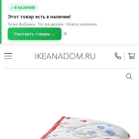
✓ В НАЛИЧИИ
Этот товар есть в наличии!
Та же фабрика · Тот же дизайн · Новое название
✕
Смотреть товары →
Главная
/
Каталог
/
Текстиль для дома
/
Текстиль для малышей
/
IKEANADOM.RU
Пледы и покрывала для новорожденных