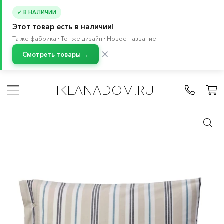
✓ В НАЛИЧИИ
Этот товар есть в наличии!
Та же фабрика · Тот же дизайн · Новое название
✕
Смотреть товары →
Главная
/
Каталог
/
Текстиль для дома
/
Текстиль для спальни
/
Постельное белье
/
IKEANADOM.RU
Комплекты постельного белья