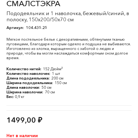
СМАЛСТЭКРА
Пододеяльник и 1 наволочка, бежевый/синий, в
полоску, 150x200/50x70 см
Артикул:
104.435.25
Мягкое постельное белье с декоративными, обтянутыми тканью
пуговицами, благодаря которым одеяло и подушка не выбиваются.
Изготовлено из хлопка, выращенного с заботой о людях и
природе, чтобы вы могли наслаждаться комфортным сном долгое
время.
Количество нитей:
152 Дюйм²
Количество наволочек:
1 шт
Длина пододеяльника:
200 см
Ширина пододеяльника:
150 см
Длина наволочки:
50 см
Ширина наволочки:
70 см
Вес:
0,9 кг
1499,00
₽
Нет в наличии