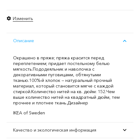
Изменить
Описание
Окрашено в пряже; пряжа красится перед
переплетением; придает постельному белью
мягкость.
Пододеяльник и наволочка с
декоративными пуговицами, обтянутыми
тканью.
100%-й хлопок — натуральный прочный
материал, который становится мягче с каждой
стиркой.
Количество нитей на кв. дюйм: 152.
Чем
выше количество нитей на квадратный дюйм, тем
прочнее и плотнее ткань.
Дизайнер
IKEA of Sweden
Качество и экологическая информация