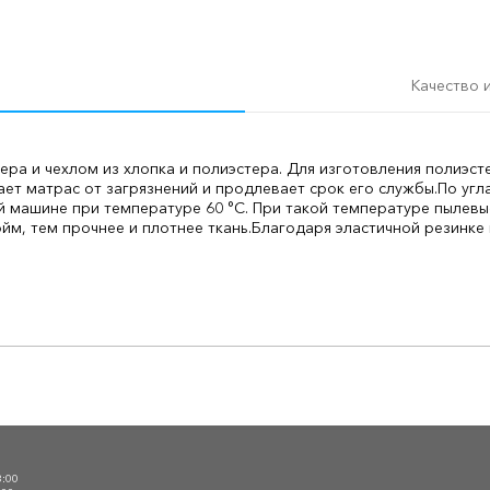
Качество 
ера и чехлом из хлопка и полиэстера. Для изготовления полиэст
ет матрас от загрязнений и продлевает срок его службы.
По угл
 машине при температуре 60 °C. При такой температуре пылевы
йм, тем прочнее и плотнее ткань.
Благодаря эластичной резинке
О
3:00