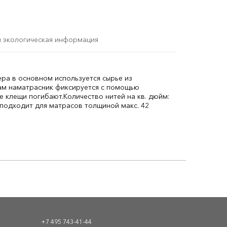
и экологическая информация
ера в основном используется сырье из
ам наматрасник фиксируется с помощью
е клещи погибают.
Количество нитей на кв. дюйм:
 подходит для матрасов толщиной макс. 42
+7 495 743-41-44