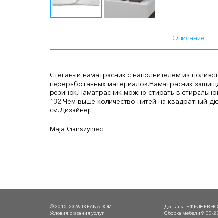
Описание
Стеганый наматрасник с наполнителем из полиэст
переработанных материалов.
Наматрасник защища
резинок.
Наматрасник можно стирать в стиральной
132.
Чем выше количество нитей на квадратный дю
см.
Дизайнер
Maja Ganszyniec
© 2015–2026 IKEANADOM
Доставка ЕЖЕДНЕВН
Условия оказания услуг
Сборка мебели 9:00-2