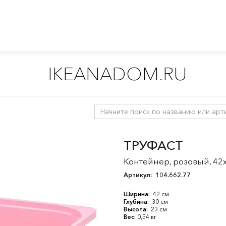
IKEANADOM.RU
ля детей 3-7 лет
/
Мебель для детской
/
Стеллажи для хранени
ТРУФАСТ
Контейнер, розовый, 42
Артикул:
104.662.77
Ширина:
42 см
Глубина:
30 см
Высота:
23 см
Вес:
0,54 кг