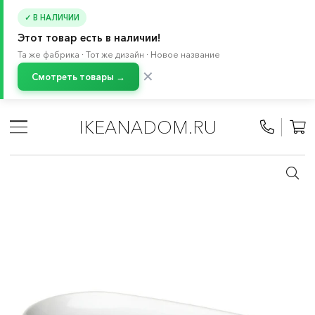
✓ В НАЛИЧИИ
Этот товар есть в наличии!
Та же фабрика · Тот же дизайн · Новое название
✕
Смотреть товары →
Главная
/
Каталог
/
Кухонная утварь
/
Посуда для сервировки
/
Сервировочные блюда
IKEANADOM.RU