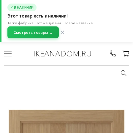
✓ В НАЛИЧИИ
Этот товар есть в наличии!
Та же фабрика · Тот же дизайн · Новое название
✕
Смотреть товары →
Главная
/
Каталог
/
Кухня и бытовая техника
/
Кухни
/
Модульные кухни МЕТОД
/
Все компоненты МЕТОД
/
IKEANADOM.RU
Фасады МЕТОД