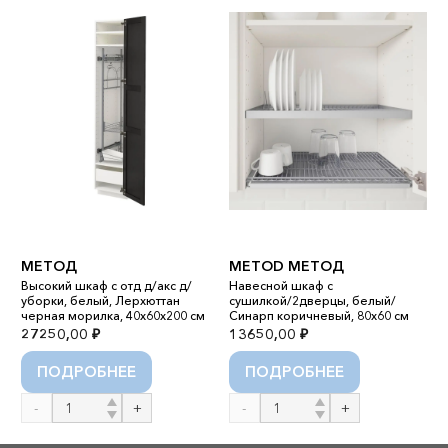
M
M
МЕТОД
METOD МЕТОД
М
Высокий шкаф с отд д/акс д/
Навесной шкаф с
Н
уборки, белый, Лерхюттан
сушилкой/2дверцы, белый/
п
черная морилка, 40x60x200 см
Синарп коричневый, 80x60 см
с
27250,00
₽
13650,00
₽
2
ПОДРОБНЕЕ
ПОДРОБНЕЕ
Количество
Количество
К
товара
товара
т
МЕТОД
METOD
M