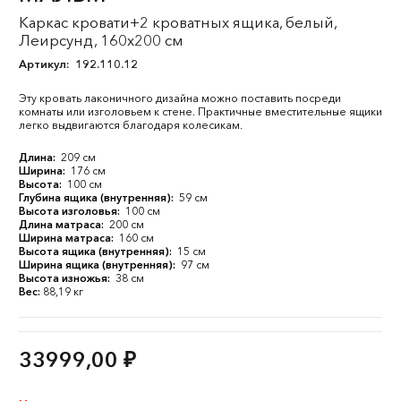
Каркас кровати+2 кроватных ящика, белый,
Леирсунд, 160x200 см
Артикул:
192.110.12
Эту кровать лаконичного дизайна можно поставить посреди
комнаты или изголовьем к стене. Практичные вместительные ящики
легко выдвигаются благодаря колесикам.
Длина:
209 см
Ширина:
176 см
Высота:
100 см
Глубина ящика (внутренняя):
59 см
Высота изголовья:
100 см
Длина матраса:
200 см
Ширина матраса:
160 см
Высота ящика (внутренняя):
15 см
Ширина ящика (внутренняя):
97 см
Высота изножья:
38 см
Вес:
88,19 кг
33999,00
₽