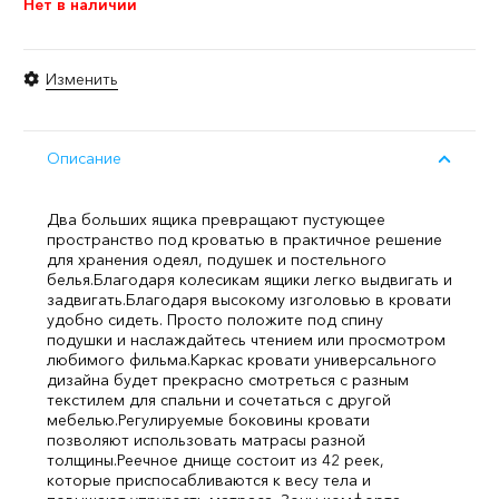
Нет в наличии
Изменить
Описание
Два больших ящика превращают пустующее
пространство под кроватью в практичное решение
для хранения одеял, подушек и постельного
белья.
Благодаря колесикам ящики легко выдвигать и
задвигать.
Благодаря высокому изголовью в кровати
удобно сидеть. Просто положите под спину
подушки и наслаждайтесь чтением или просмотром
любимого фильма.
Каркас кровати универсального
дизайна будет прекрасно смотреться с разным
текстилем для спальни и сочетаться с другой
мебелью.
Регулируемые боковины кровати
позволяют использовать матрасы разной
толщины.
Реечное днище состоит из 42 реек,
которые приспосабливаются к весу тела и