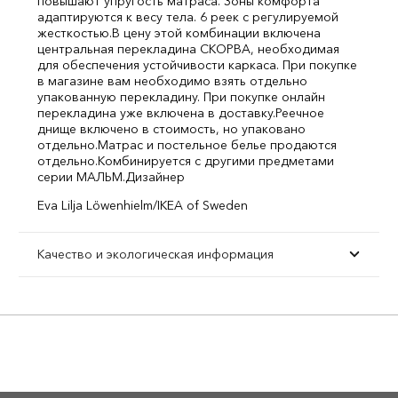
повышают упругость матраса. Зоны комфорта
адаптируются к весу тела. 6 реек с регулируемой
жесткостью.
В цену этой комбинации включена
центральная перекладина СКОРВА, необходимая
для обеспечения устойчивости каркаса. При покупке
в магазине вам необходимо взять отдельно
упакованную перекладину. При покупке онлайн
перекладина уже включена в доставку.
Реечное
днище включено в стоимость, но упаковано
отдельно.
Матрас и постельное белье продаются
отдельно.
Комбинируется с другими предметами
серии МАЛЬМ.
Дизайнер
Eva Lilja Löwenhielm/IKEA of Sweden
Качество и экологическая информация