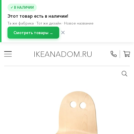
✓ В НАЛИЧИИ
Этот товар есть в наличии!
Та же фабрика · Тот же дизайн · Новое название
✕
Смотреть товары →
Главная
/
Каталог
/
Детские товары
/
Товары для детей 3-7 лет
/
Мебель для детской
/
IKEANADOM.RU
Стулья для школьников