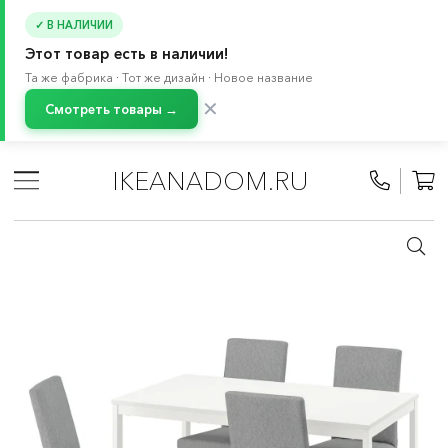
✓ В НАЛИЧИИ
Этот товар есть в наличии!
Та же фабрика · Тот же дизайн · Новое название
✕
Смотреть товары →
Главная
/
Каталог
/
Мебель
/
Стулья
/
Обеденные группы
/
Стол и 4 стула
IKEANADOM.RU