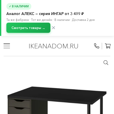
✓ В НАЛИЧИИ
Аналог АЛЕКС — серия ИНГАР от 3 499 ₽
Та же фабрика · Тот же дизайн · В наличии · Доставка 2 дня
✕
Смотреть товары →
Главная
/
Каталог
/
Хранение и порядок
/
Системы для хранения
/
БРУР система
/
Комбинации
IKEANADOM.RU