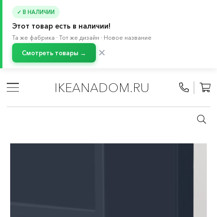
✓ В НАЛИЧИИ
Этот товар есть в наличии!
Та же фабрика · Тот же дизайн · Новое название
✕
Смотреть товары →
Главная
/
Каталог
/
Кухня и бытовая техника
/
Кухни
/
Модульные кухни МЕТОД
/
Все компоненты МЕТОД
/
IKEANADOM.RU
Навесные шкафы МЕТОД