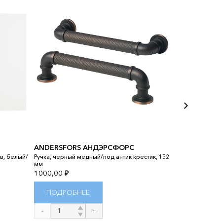
ANDERSFORS АНДЭРСФОРС
ЭКСЕПТИОН
в, белый/
Ручка, черный медный/под антик крестик, 152
Средний ящик 
мм
белый, 40x60 с
1000,00
₽
4100,00
₽
ПОДРОБНЕЕ
ПОДРОБ
Количество
Количество
товара
товара