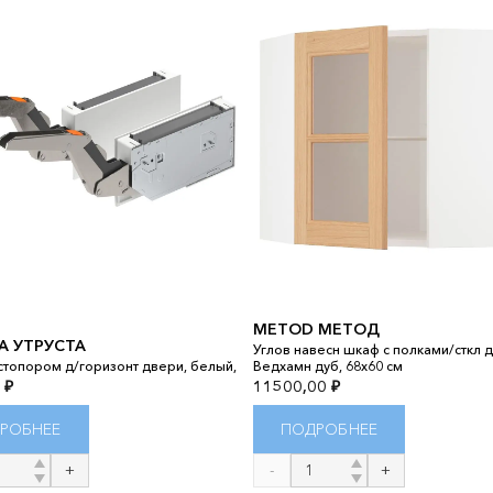
METOD МЕТОД
A УТРУСТА
Углов навесн шкаф с полками/сткл д
 стопором д/горизонт двери, белый,
Ведхамн дуб, 68x60 см
0
₽
11500,00
₽
РОБНЕЕ
ПОДРОБНЕЕ
во
Количество
товара