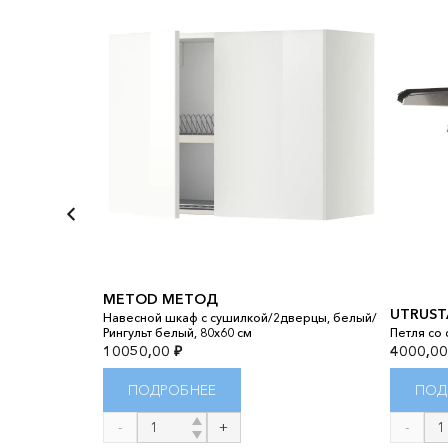
METOD МЕТОД
верцы, белый
UTRUST
асно-
Навесной шкаф с сушилкой/2дверцы, белый/
Рингульт белый, 80x60 см
Петля со
10050,00
₽
4000,0
ПОДРОБНЕЕ
ПОД
Количество
Количест
товара
товара