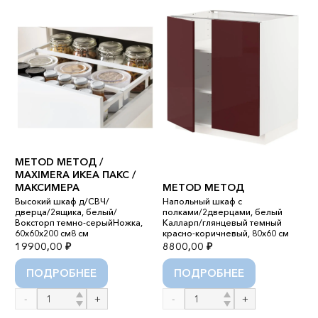
METOD МЕТОД /
MAXIMERA ИКЕА ПАКС /
МАКСИМЕРА
METOD МЕТОД
Высокий шкаф д/СВЧ/
Напольный шкаф с
дверца/2ящика, белый/
полками/2дверцами, белый
Н
Воксторп темно-серыйНожка,
Калларп/глянцевый темный
п
60x60x200 см8 см
красно-коричневый, 80x60 см
с
19900,00
₽
8800,00
₽
1
ПОДРОБНЕЕ
ПОДРОБНЕЕ
Количество
Количество
К
товара
товара
т