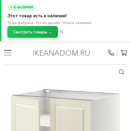
✓ В НАЛИЧИИ
Этот товар есть в наличии!
Та же фабрика · Тот же дизайн · Новое название
✕
Смотреть товары →
Главная
/
Каталог
/
Кухня и бытовая техника
/
Кухни
/
Модульные кухни МЕТОД
/
Все компоненты МЕТОД
/
IKEANADOM.RU
Кухонные шкафы МЕТОД