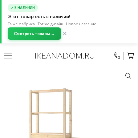
✓ В НАЛИЧИИ
Этот товар есть в наличии!
Та же фабрика · Тот же дизайн · Новое название
✕
Смотреть товары →
Главная
/
Каталог
/
Хранение и порядок
/
Системы для хранения
/
БРУР система
/
Комбинации
IKEANADOM.RU