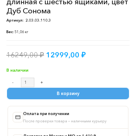
длинная с шестью ящиками, цвет
Дуб Сонома
Артикул:
2.03.03.110.3
Вес:
51,06 кг
Первоначальная
Текущая
16249,00
₽
12999,00
₽
цена
цена:
составляла
12999,00 ₽.
В наличии
16249,00 ₽.
Количество
товара
В корзину
Тумба
ИКЕА
КУЛЛЕН
Оплата при получении
/
КАСТОР
После проверки товара — наличными курьеру
длинная
с
Доставка по Москве и МО от 1 490 ₽