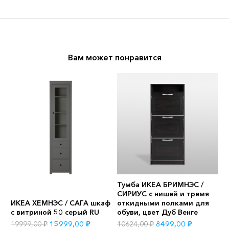
Вам может понравится
Тумба ИКЕА БРИМНЭС /
Я
ий
СИРИУС с нишей и тремя
д
ИКЕА ХЕМНЭС / САГА шкаф
откидными полками для
д
с витриной 50 серый RU
обуви, цвет Дуб Венге
Д
Первоначальная
Текущая
Первоначальная
Текущая
19999,00
₽
15999,00
₽
10624,00
₽
8499,00
₽
4