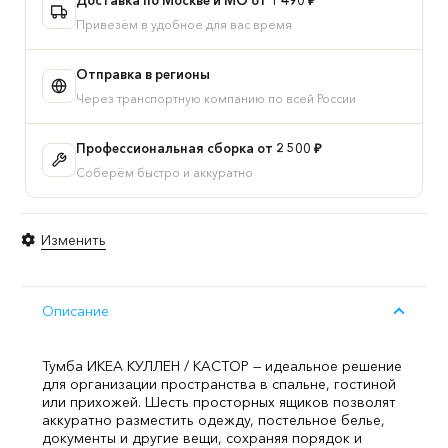
шестью
Привезём в удобное для вас время
ящиками,
цвет
Отправка в регионы
Дуб
Через транспортную компанию по всей России
Сонома
Профессиональная сборка от 2 500 ₽
Соберём быстро и аккуратно
Изменить
Описание
Тумба ИКЕА КУЛЛЕН / КАСТОР — идеальное решение
для организации пространства в спальне, гостиной
или прихожей. Шесть просторных ящиков позволят
аккуратно разместить одежду, постельное белье,
документы и другие вещи, сохраняя порядок и