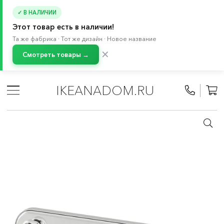
✓ В НАЛИЧИИ
Этот товар есть в наличии!
Та же фабрика · Тот же дизайн · Новое название
✕
Смотреть товары →
Главная
/
Каталог
/
Ванная
/
Аксессуары для ванной
/
Штанги и вешалки для полотенец
IKEANADOM.RU