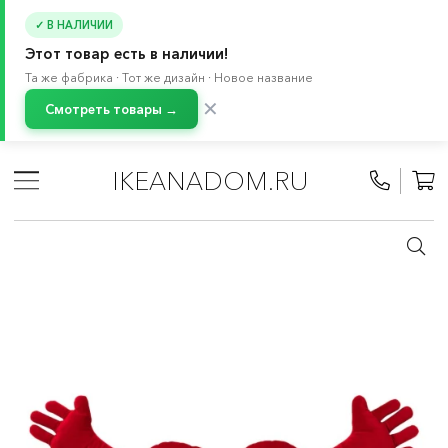
✓ В НАЛИЧИИ
Этот товар есть в наличии!
Та же фабрика · Тот же дизайн · Новое название
✕
Смотреть товары →
Главная
/
Каталог
/
Текстиль для дома
/
Текстиль для спальни
/
Декоративные подушки и чехлы
IKEANADOM.RU
/
Декоративные подушки и покрывала для детей