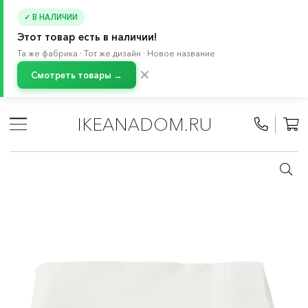
✓ В НАЛИЧИИ
Этот товар есть в наличии!
Та же фабрика · Тот же дизайн · Новое название
✕
Смотреть товары →
Главная
/
Каталог
/
Текстиль для дома
/
Столовый текстиль
/
Скатерти и настольные дорожки
IKEANADOM.RU