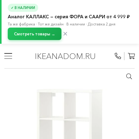
✓ В НАЛИЧИИ
Аналог КАЛЛАКС — серия ФОРА и СААРИ от 4 999 ₽
Та же фабрика · Тот же дизайн · В наличии · Доставка 2 дня
✕
Смотреть товары →
Главная
/
Каталог
/
Мебель
/
Серванты и консольные столы
/
Серванты и буфеты
IKEANADOM.RU