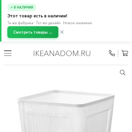
✓ В НАЛИЧИИ
Этот товар есть в наличии!
Та же фабрика · Тот же дизайн · Новое название
✕
Смотреть товары →
Главная
/
Каталог
/
Стирка и уборка
/
Контейнеры для мусора и сумки
/
IKEANADOM.RU
Мусорные ведра с педалью и корзины для бумаг